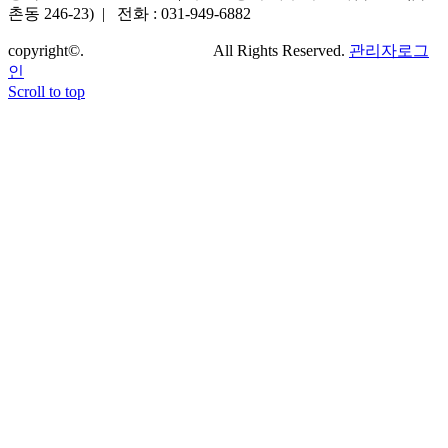
촌동 246-23) | 전화 : 031-949-6882
copyright©.
Powered by NAP.
All Rights Reserved.
관리자로그
인
Scroll to top